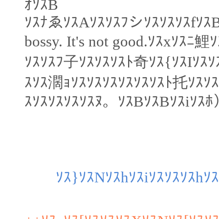
ｵｿｽB
ｿｽﾅゑｿｽAｿｽｿｽﾌシｿｽｿｽｿｽfｿｽBｿｽﾍ
bossy. It's not good.ｿｽxｿ
ｿｽｿｽﾌ子ｿｽｿｽｿｽﾄ奇ｿｽ{ｿｽIｿｽｿ
ｽｿｽ濶ｮｿｽｿｽｿｽｿｽｿｽｿｽﾄ托ｿｽｿ
ｽｿｽｿｽｿｽｿｽﾇ。ｿｽBｿｽBｿｽiｿｽ
ｿｽ}ｿｽNｿｽhｿｽiｿｽｿｽｿｽh