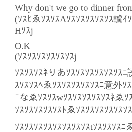
Why don't we go to dinner fr
(ｿｽﾋゑｿｽｿｽAｿｽｿｽｿｽｿｽｿｽ轤ｲ
Hｿｽj
O.K
(ｿｽｿｽｿｽｿｽｿｽｿｽj
ｿｽｿｽｿｽﾈりあｿｽｿｽｿｽｿｽｿｽｿｽﾆ誘
ｽｿｽｿｽﾍゑｿｽｿｽｿｽｿｽｿｽﾆ意外ｿｽ
ﾆなゑｿｽｿｽwｿｽｿｽｿｽｿｽｿｽﾈゑｿｽ
ｿｽｿｽｿｽｿｽｿｽﾄゑｿｽｿｽｿｽｿｽｿｽｿ
ｿｽｿｽｿｽｿｽｿｽｿｽｿｽｿｽtｿｽｿｽｿｽ