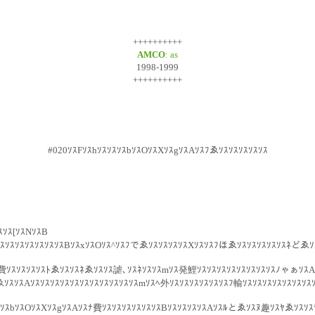
++++++++++
AMCO
: as
1998-1999
++++++++++
#020ｿｽFｿｽhｿｽｿｽｿｽbｿｽOｿｽXｿｽgｿｽAｿｽﾌゑｿｽｿｽｿｽｿｽｿｽ
ｽｿｽ[ｿｽNｿｽB
ｽDｿｽｿｽｿｽｿｽｿｽｿｽｿｽBｿｽxｿｽOｿｽ^ｿｽﾌでゑｿｽｿｽｿｽｿｽXｿｽｿｽﾌほゑｿｽｿｽｿｽｿｽｿｽﾈどゑ
ﾉは費ｿｽｿｽｿｽｿｽﾄゑｿｽｿｽﾈゑｿｽｿｽ謔､ｿｽﾈｿｽｿｽmｿｽ発鯉ｿｽｿｽｿｽｿｽｿｽｿｽｿｽｿｽﾉゃぁｿｽA
ゑｿｽｿｽAｿｽｿｽｿｽｿｽｿｽｿｽｿｽｿｽｿｽｿｽｿｽmｿｽﾍ外ｿｽｿｽｿｽｿｽｿｽｿｽﾌ輸ｿｽｿｽｿｽｿｽｿｽｿｽｿｽ
ｿｽｿｽbｿｽOｿｽXｿｽgｿｽAｿｽﾅ費ｿｽｿｽｿｽｿｽｿｽｿｽBｿｽｿｽｿｽｿｽAｿｽﾙとゑｿｽﾇ趣ｿｽﾔゑｿｽ