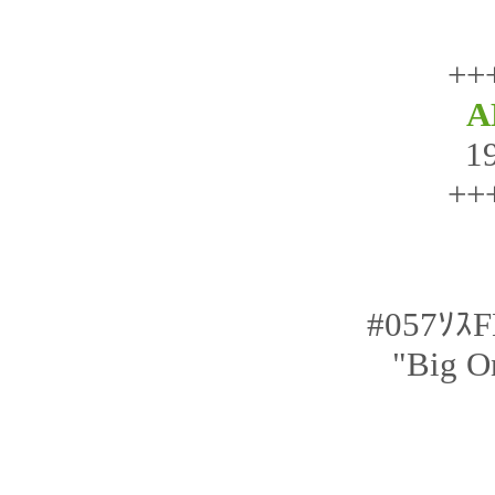
++
A
1
++
#057ｿｽF
"Big On