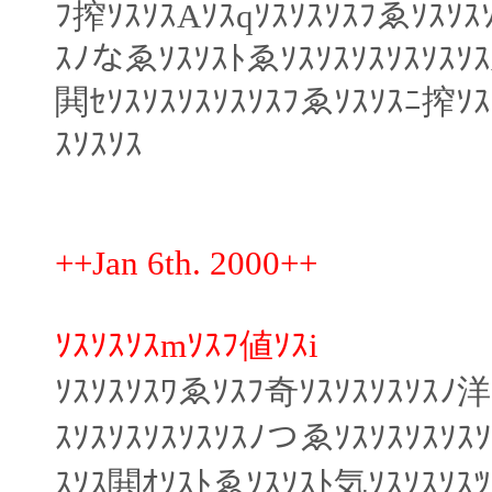
ﾌ搾ｿｽｿｽAｿｽqｿｽｿｽｿｽﾌゑｿｽｿｽ
ｽﾉなゑｿｽｿｽﾄゑｿｽｿｽｿｽｿｽｿｽｿｽ
閧ｾｿｽｿｽｿｽｿｽｿｽﾌゑｿｽｿｽﾆ搾ｿｽ
ｽｿｽｿｽ
++Jan 6th. 2000++
ｿｽｿｽｿｽmｿｽﾌ値ｿｽi
ｿｽｿｽｿｽﾜゑｿｽﾌ奇ｿｽｿｽｿｽｿｽﾉ洋
ｽｿｽｿｽｿｽｿｽｿｽﾉつゑｿｽｿｽｿｽｿ
ｽｿｽ閧ｵｿｽﾄゑｿｽｿｽﾄ気ｿｽｿｽｿｽﾂ