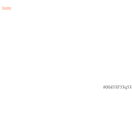
home
#004ｿｽFｿｽqｿ