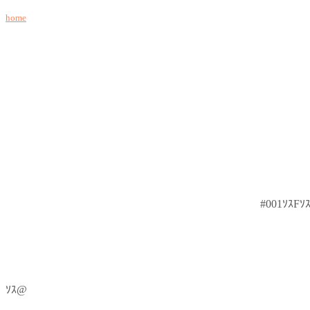
home
#001ｿｽFｿ
ｿｽ@