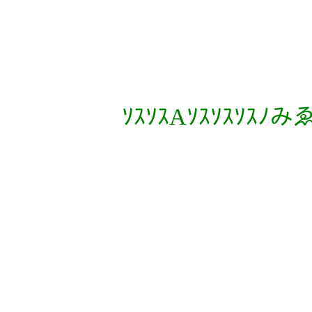
ｿｽｿｽAｿｽｿｽｿｽﾉみゑ