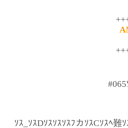
++
A
++
#065
ｿｽ_ｿｽDｿｽｿｽｿｽﾌカｿｽCｿｽﾍ難ｿ