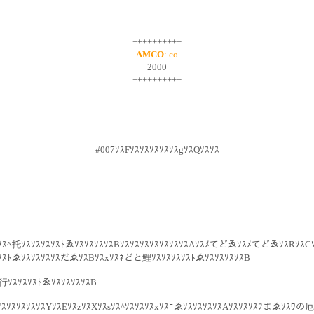
++++++++++
AMCO
: co
2000
++++++++++
#007ｿｽFｿｽｿｽｿｽｿｽｿｽgｿｽQｿｽｿｽ
ｽxｿｽﾍ托ｿｽｿｽｿｽｿｽﾄゑｿｽｿｽｿｽｿｽBｿｽｿｽｿｽｿｽｿｽｿｽｿｽAｿｽﾒてどゑｿｽﾒてどゑｿｽRｿｽC
ｽoｿｽﾄゑｿｽｿｽｿｽｿｽだゑｿｽBｿｽxｿｽﾈどと鯉ｿｽｿｽｿｽｿｽﾄゑｿｽｿｽｿｽｿｽB
ﾉ行ｿｽｿｽｿｽﾄゑｿｽｿｽｿｽｿｽB
ｿｽｿｽｿｽｿｽｿｽYｿｽEｿｽzｿｽXｿｽsｿｽ^ｿｽｿｽｿｽxｿｽﾆゑｿｽｿｽｿｽｿｽAｿｽｿｽｿｽﾌまゑｿｽﾜの厄