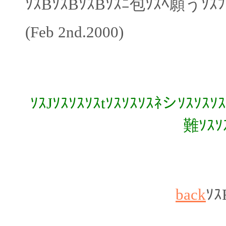
ｿｽBｿｽBｿｽBｿｽﾆ包ｿｽﾍ願うｿｽﾌ
(Feb 2nd.2000)
ｿｽJｿｽｿｽｿｽtｿｽｿｽｿｽﾈシｿｽｿｽ
難ｿｽｿ
back
ｿｽ