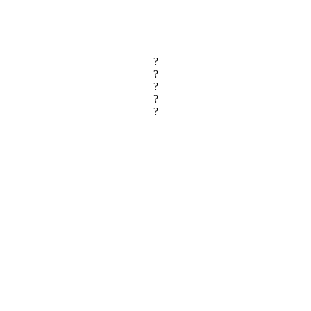
?
?
?
?
?